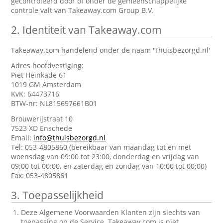
gecontroleerd door of onder de gemeenschappelijke
controle valt van Takeaway.com Group B.V.
2.
Identiteit van Takeaway.com
Takeaway.com handelend onder de naam 'Thuisbezorgd.nl'
Adres hoofdvestiging:
Piet Heinkade 61
1019 GM Amsterdam
KvK: 64473716
BTW-nr: NL815697661B01
Brouwerijstraat 10
7523 XD Enschede
Email:
info@thuisbezorgd.nl
Tel: 053-4805860 (bereikbaar van maandag tot en met
woensdag van 09:00 tot 23:00, donderdag en vrijdag van
09:00 tot 00:00, en zaterdag en zondag van 10:00 tot 00:00)
Fax: 053-4805861
3.
Toepasselijkheid
Deze Algemene Voorwaarden Klanten zijn slechts van
toepassing op de Service. Takeaway.com is niet