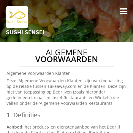
SUSHI SENSEI
ALGEMENE
VOORWAARDEN
Algemene Voorwaarden Klanten
Deze 'Algemene Voorwaarden Klanten' zijn van toepassing
op de relatie tussen Takeaway.com en de Klanten. Deze zijn
niet van toepassing op Bedrijven (zoals hieronder
gedefinieerd, maar inclusief Restaurants en Winkels) die
vallen onder de 'Algemene Voorwaarden Restaurants'.
1.
Definities
Aanbod
: het product- en dienstenaanbod van het Bedrijf
dat door de Klant via het Platform bij het Bedrijf kan