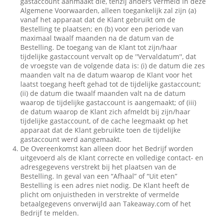
gastaccount aanmaakt die, tenzij anders vermeld in deze
Algemene Voorwaarden, alleen toegankelijk zal zijn (a)
vanaf het apparaat dat de Klant gebruikt om de
Bestelling te plaatsen; en (b) voor een periode van
maximaal twaalf maanden na de datum van de
Bestelling. De toegang van de Klant tot zijn/haar
tijdelijke gastaccount vervalt op de ''Vervaldatum'', dat
de vroegste van de volgende data is: (i) de datum die zes
maanden valt na de datum waarop de Klant voor het
laatst toegang heeft gehad tot de tijdelijke gastaccount;
(ii) de datum die twaalf maanden valt na de datum
waarop de tijdelijke gastaccount is aangemaakt; of (iii)
de datum waarop de Klant zich afmeldt bij zijn/haar
tijdelijke gastaccount, of de cache leegmaakt op het
apparaat dat de Klant gebruikte toen de tijdelijke
gastaccount werd aangemaakt.
De Overeenkomst kan alleen door het Bedrijf worden
uitgevoerd als de Klant correcte en volledige contact- en
adresgegevens verstrekt bij het plaatsen van de
Bestelling. In geval van een “Afhaal” of “Uit eten”
Bestelling is een adres niet nodig. De Klant heeft de
plicht om onjuistheden in verstrekte of vermelde
betaalgegevens onverwijld aan Takeaway.com of het
Bedrijf te melden.